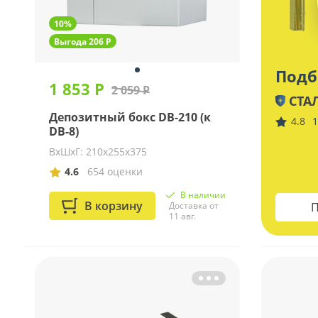
10%
Выгода 206 Р
Подб
1 853 Р
2 059 Р
СТА
Депозитный бокс DB-210 (к
4.8
1
DB-8)
ВхШхГ: 210х255х375
4.6
654 оценки
В наличии
В корзину
Доставка от
П
11 авг.