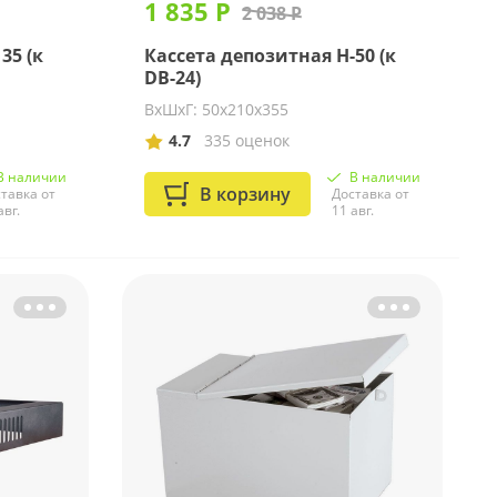
1 835 Р
2 038 Р
35 (к
Кассета депозитная Н-50 (к
DB-24)
ВхШхГ: 50х210х355
4.7
335 оценок
В наличии
В наличии
В корзину
тавка от
Доставка от
авг.
11 авг.