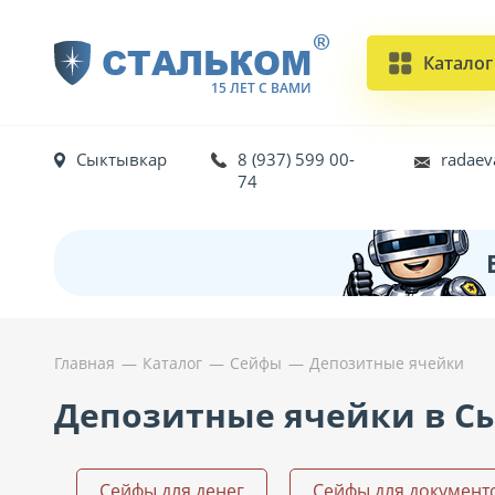
®
СТАЛЬКОМ
Каталог
15 ЛЕТ С ВАМИ
Сыктывкар
8 (937) 599 00-
radaev
74
Главная
Каталог
Сейфы
Депозитные ячейки
Депозитные ячейки в С
Сейфы для денег
Сейфы для документ