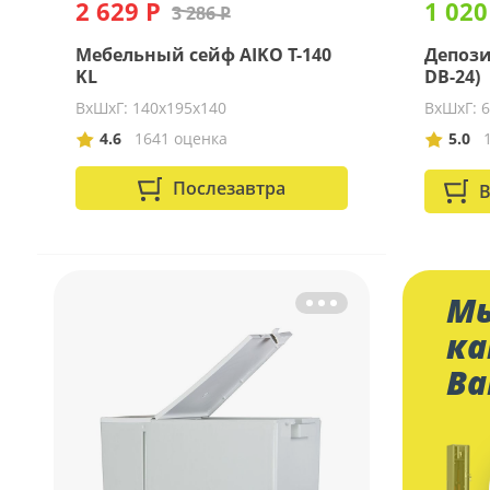
2 629 Р
1 020
3 286 Р
Мебельный сейф AIKO Т-140
Депози
KL
DB-24)
ВхШхГ: 140х195х140
ВхШхГ: 
4.6
1641 оценка
5.0
Послезавтра
В
Мы
ка
Ва