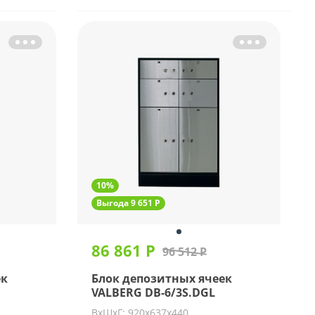
10%
Выгода 9 651 Р
86 861 Р
96 512 Р
ек
Блок депозитных ячеек
VALBERG DB-6/3S.DGL
ВхШхГ: 920х637х440