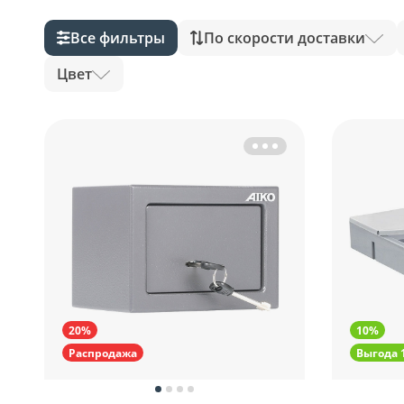
Все фильтры
По скорости доставки
Цвет
20%
10%
Распродажа
Выгода 