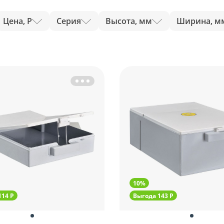
Цена, Р
Серия
Высота, мм
Ширина, м
10%
114 Р
Выгода 143 Р