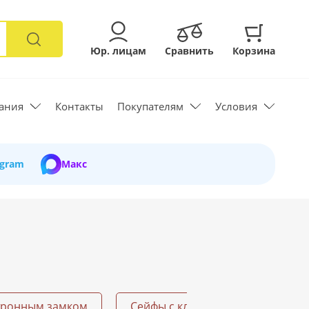
Юр. лицам
Сравнить
Корзина
ания
Контакты
Покупателям
Условия
egram
Макс
тронным замком
Сейфы с ключом
Огнесто