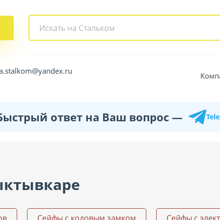
a.stalkom@yandex.ru
Комп
Быстрый ответ на Ваш вопрос —
Tel
ыктывкаре
ов
Сейфы с кодовым замком
Сейфы с элек