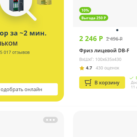
10%
Выгода 250 Р
ор за ~2 мин.
2 246 Р
2 496 Р
ЛЬКОМ
Фриз лицевой DB-F
5 017 отзывов
ВхШхГ: 100х635х430
4.7
430 оценок
В корзину
Дос
11 
одобрать онлайн