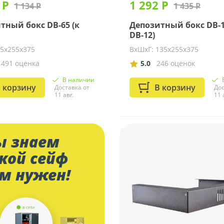
 Р
1 292 Р
1 134 Р
1 435 Р
тный бокс DB-65 (к
Депозитный бокс DB-1
DB-12)
65х255х375
ВхШхГ: 135х255х375
1491 оценка
5.0
246 оценок
В наличии
 корзину
В корзину
Доставка от
Дос
11 авг.
11 
 знаем
кой сейф
м нужен!