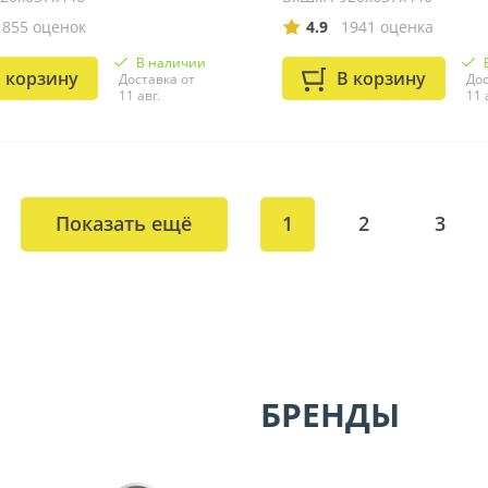
1855 оценок
4.9
1941 оценка
В наличии
 корзину
В корзину
Доставка от
Дос
11 авг.
11 
Показать ещё
1
2
3
БРЕНДЫ