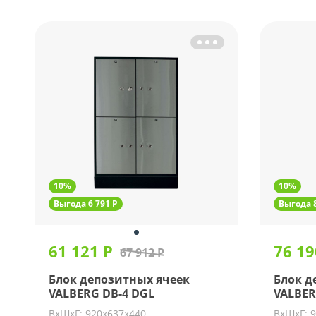
10%
10%
Выгода 6 791 Р
Выгода 8
61 121 Р
76 19
67 912 Р
Блок депозитных ячеек
Блок д
VALBERG DB-4 DGL
VALBER
ВхШхГ: 920х637х440
ВхШхГ: 