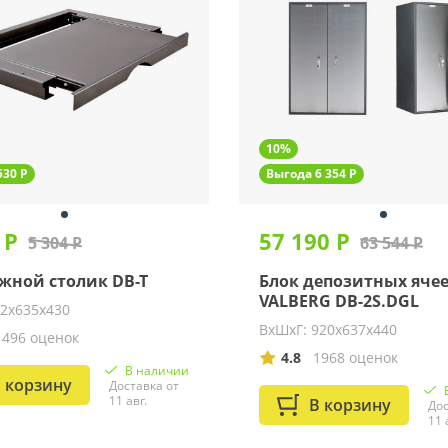
10%
530 Р
Выгода 6 354 Р
 Р
57 190 Р
5 304 Р
63 544 Р
ной столик DB-T
Блок депозитных яче
VALBERG DB-2S.DGL
52х635х430
ВхШхГ: 920х637х440
1496 оценок
4.8
1968 оценок
В наличии
 корзину
Доставка от
11 авг.
В корзину
Дос
11 