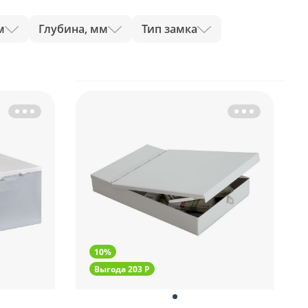
м
Глубина, мм
Тип замка
10%
Выгода 203 Р