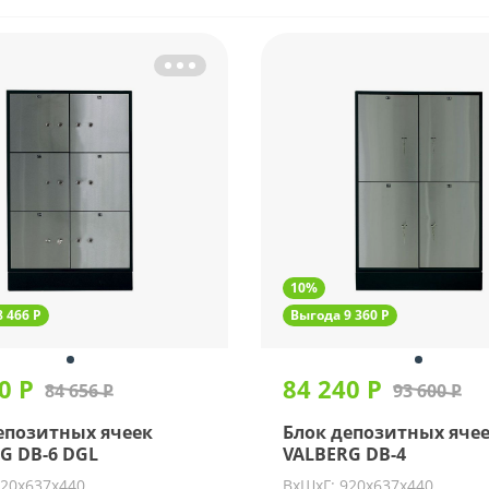
10%
 466 Р
Выгода 9 360 Р
0 Р
84 240 Р
84 656 Р
93 600 Р
епозитных ячеек
Блок депозитных яче
G DB-6 DGL
VALBERG DB-4
920х637х440
ВхШхГ: 920х637х440