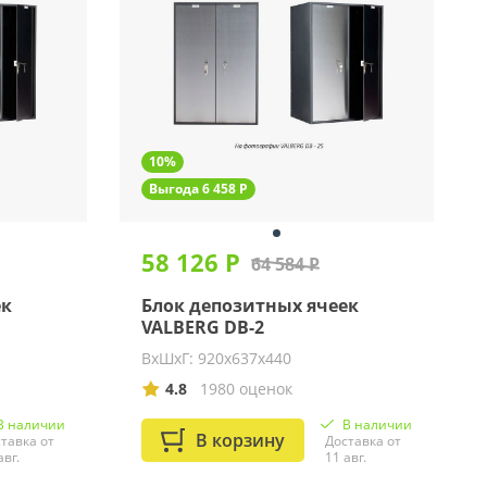
10%
Выгода 6 458 Р
58 126 Р
64 584 Р
ек
Блок депозитных ячеек
VALBERG DB-2
ВхШхГ: 920х637х440
4.8
1980 оценок
В наличии
В наличии
В корзину
тавка от
Доставка от
авг.
11 авг.