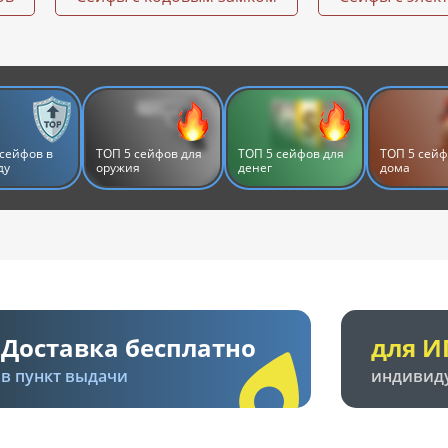
сейфов в
ТОП 5 сейфов для
ТОП 5 сейфов для
ТОП 5 сейф
ду
оружия
денег
дома
Доставка бесплатно
для И
в пункт выдачи
индивид