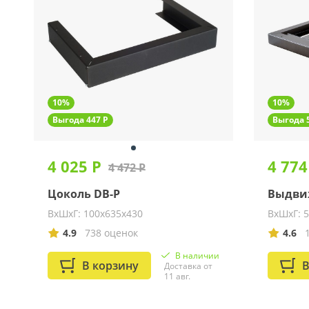
10%
10%
Выгода 447 Р
Выгода 
4 025 Р
4 774
4 472 Р
Цоколь DB-P
Выдвиж
ВхШхГ: 100х635х430
ВхШхГ: 
4.9
738 оценок
4.6
В наличии
В корзину
В
Доставка от
11 авг.