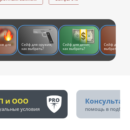
ов для
Сейф для оружия,
Сейф для денег,
Сейф для дома,
как выбрать?
как выбрать?
выбрать?
П и ООО
Консультац
уальные условия
помощь в подборе