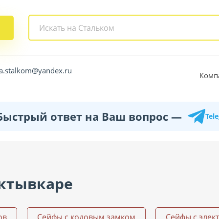
a.stalkom@yandex.ru
Комп
Быстрый ответ на Ваш вопрос —
Tel
ктывкаре
ов
Сейфы с кодовым замком
Сейфы с элек