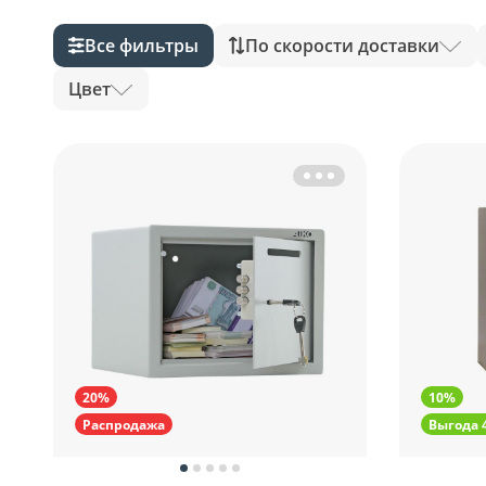
Все фильтры
По скорости доставки
Цвет
20%
10%
Распродажа
Выгода 4