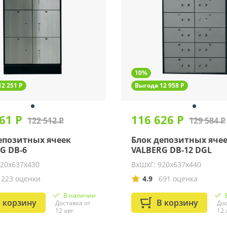
10%
2 251 Р
Выгода 12 958 Р
61 Р
116 626 Р
122 512 Р
129 584 Р
епозитных ячеек
Блок депозитных яче
G DB-6
VALBERG DB-12 DGL
920х637х430
ВхШхГ: 920х637х440
1223 оценки
4.9
691 оценка
В наличии
 корзину
В корзину
Доставка от
Дос
12 авг.
12 