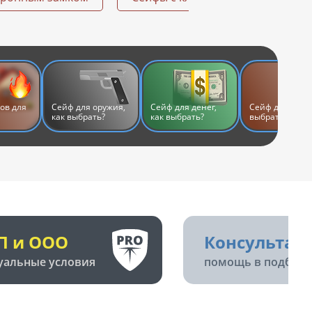
ов для
Сейф для оружия,
Сейф для денег,
Сейф для дома,
как выбрать?
как выбрать?
выбрать?
П и ООО
Консультац
уальные условия
помощь в подборе