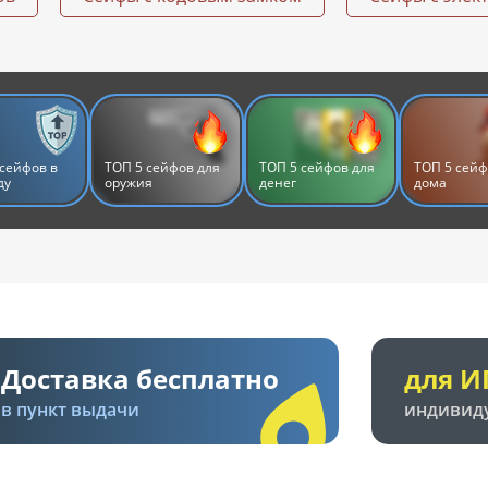
сейфов в
ТОП 5 сейфов для
ТОП 5 сейфов для
ТОП 5 сейф
ду
оружия
денег
дома
Доставка бесплатно
для И
в пункт выдачи
индивид