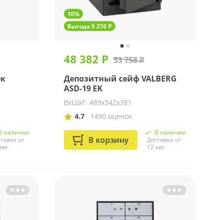
10%
Выгода 5 376 Р
48 382 Р
53 758 Р
ек
Депозитный сейф VALBERG
ASD-19 EK
ВхШхГ: 489х342х381
4.7
1490 оценок
В наличии
В наличии
В корзину
тавка от
Доставка от
авг.
12 авг.