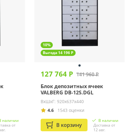
10%
Выгода 14 196 Р
127 764 Р
141 960 Р
ек
Блок депозитных ячеек
VALBERG DB-12S.DGL
ВхШхГ: 920х637х440
4.6
1543 оценки
В наличии
В наличии
В корзину
тавка от
Доставка от
авг.
12 авг.