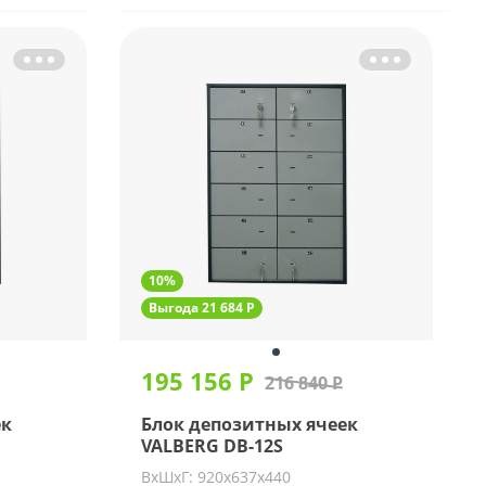
10%
Выгода 21 684 Р
195 156 Р
216 840 Р
ек
Блок депозитных ячеек
VALBERG DB-12S
ВхШхГ: 920х637х440