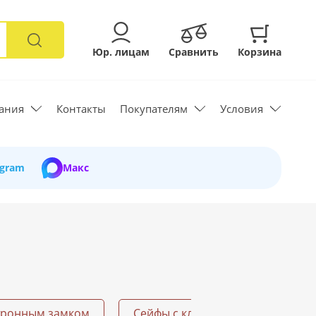
Юр. лицам
Сравнить
Корзина
ания
Контакты
Покупателям
Условия
egram
Макс
тронным замком
Сейфы с ключом
Огнесто