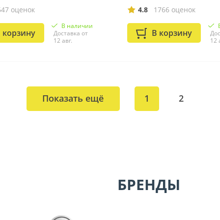
647 оценок
4.8
1766 оценок
В наличии
 корзину
В корзину
Доставка от
Дос
12 авг.
12 
Показать ещё
1
2
БРЕНДЫ