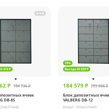
10%
6 474 Р
Выгода 20 509 Р
62 Р
184 579 Р
164 736 Р
205 088 Р
епозитных ячеек
Блок депозитных яче
G DB-8S
VALBERG DB-12
920х637х440
ВхШхГ: 920х637х440