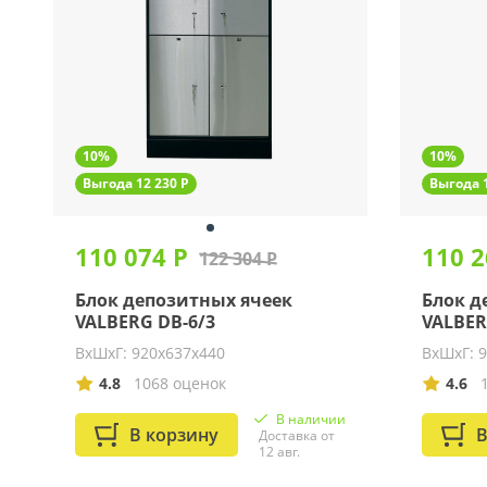
10%
10%
Выгода 12 230 Р
Выгода 1
110 074 Р
110 2
122 304 Р
Блок депозитных ячеек
Блок д
VALBERG DB-6/3
VALBER
ВхШхГ: 920х637х440
ВхШхГ: 
4.8
1068 оценок
4.6
В наличии
В корзину
В
Доставка от
12 авг.