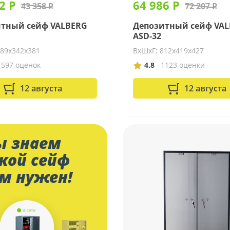
2 Р
64 986 Р
43 358 Р
72 207 Р
тный сейф VALBERG
Депозитный сейф VA
ASD-32
489х342х381
ВхШхГ: 812х419х427
1597 оценок
4.8
1123 оценки
12 августа
12 августа
 знаем
кой сейф
м нужен!