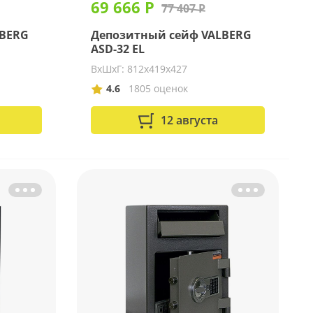
69 666 Р
77 407 Р
LBERG
Депозитный сейф VALBERG
ASD-32 EL
ВхШхГ: 812х419х427
4.6
1805 оценок
12 августа