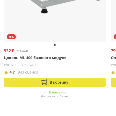
20%
932 Р
79
1 165 Р
Цоколь ML-400 базового модуля
Оп
ВхШхГ: 55х398х460
Вх
4.7
943 оценки
В корзину
В наличии
Доставка от 12 авг.