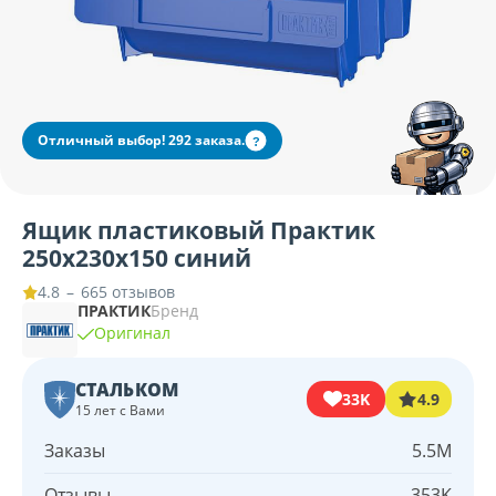
Отличный выбор! 292 заказа.
?
Ящик пластиковый Практик
250х230х150 синий
–
665 отзывов
4.8
ПРАКТИК
Бренд
Оригинал
СТАЛЬКОМ
33K
4.9
15 лет с Вами
Заказы
5.5M
Отзывы
353K